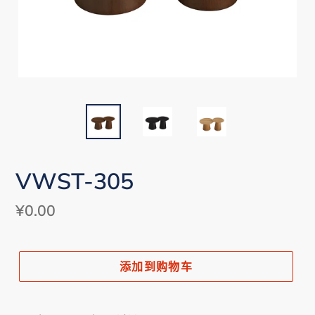
VWST-305
常
¥0.00
规
价
添加到购物车
格
将
产