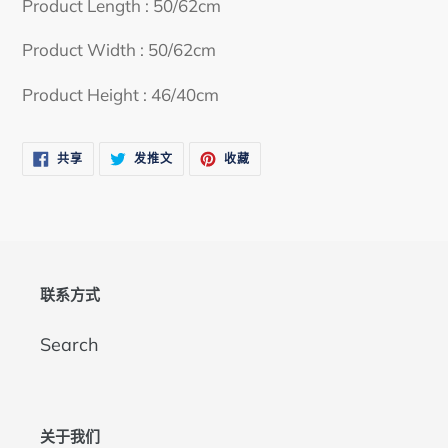
Product Length : 50/62cm
品
添
Product Width : 50/62cm
加
Product Height : 46/40cm
到
您
的
在
在
固
共享
发推文
收藏
FACEBOOK
TWITTER
定
购
上
上
在
共
发
PINTEREST
物
享
推
上
文
车
联系方式
Search
关于我们