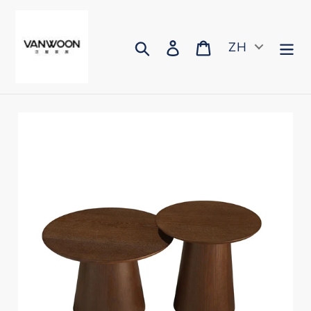
跳
到
内
搜索
登录
购物车
ZH
容