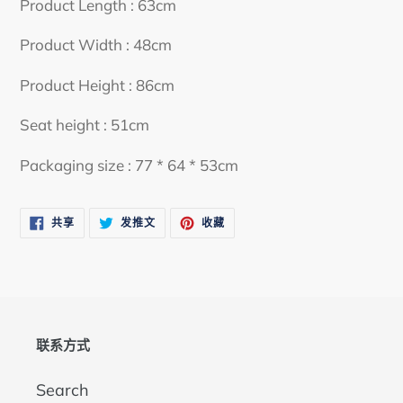
Product Length : 63cm
品
添
Product Width : 48cm
加
Product Height : 86cm
到
您
Seat height : 51cm
的
购
Packaging size : 77 * 64 * 53cm
物
车
在
在
固
共享
发推文
收藏
FACEBOOK
TWITTER
定
上
上
在
共
发
PINTEREST
享
推
上
文
联系方式
Search