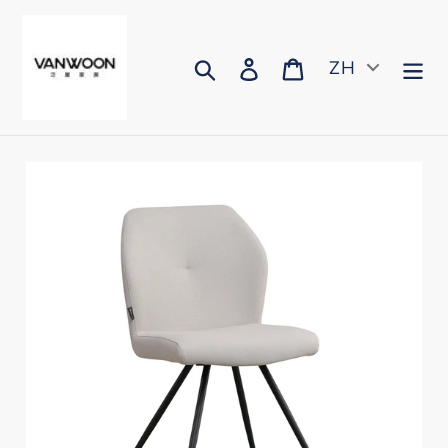
跳
到
内
搜索
登录
购物车
ZH
容