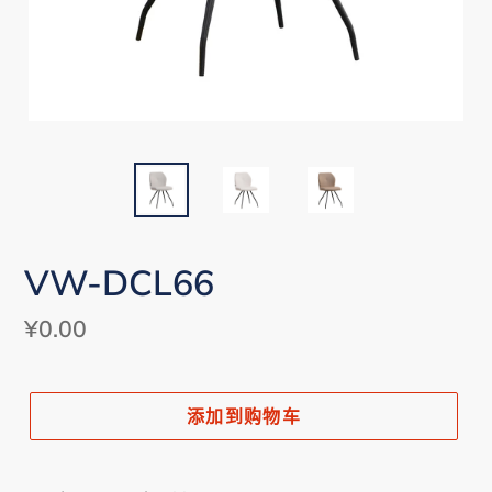
VW-DCL66
常
¥0.00
规
价
添加到购物车
格
将
产