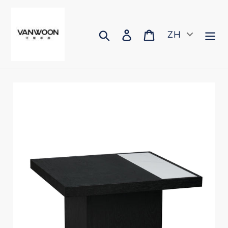
跳
到
内
搜索
登录
购物车
ZH
容