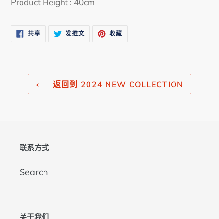
Product Height : 40cm
到
您
的
在
在
固
共享
发推文
收藏
FACEBOOK
TWITTER
定
购
上
上
在
共
发
PINTEREST
物
享
推
上
文
车
返回到 2024 NEW COLLECTION
联系方式
Search
关于我们